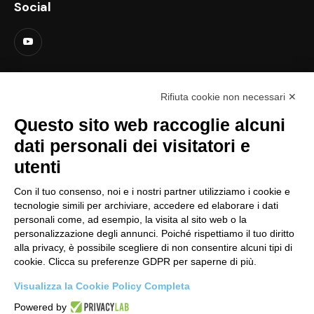
Social
Contatti
Rifiuta cookie non necessari ✕
support@lastredicopertura.it
Questo sito web raccoglie alcuni
Menu
dati personali dei visitatori e
utenti
Home
Shop
Con il tuo consenso, noi e i nostri partner utilizziamo i cookie e
tecnologie simili per archiviare, accedere ed elaborare i dati
Video
personali come, ad esempio, la visita al sito web o la
personalizzazione degli annunci. Poiché rispettiamo il tuo diritto
Contattaci
alla privacy, è possibile scegliere di non consentire alcuni tipi di
cookie. Clicca su preferenze GDPR per saperne di più.
Link
Visualizza la Cookie Policy Completa
Informativa sito web
Powered by