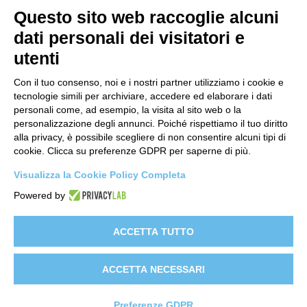
Questo sito web raccoglie alcuni
Menu
dati personali dei visitatori e
utenti
Home
Shop
Con il tuo consenso, noi e i nostri partner utilizziamo i cookie e
tecnologie simili per archiviare, accedere ed elaborare i dati
Video
personali come, ad esempio, la visita al sito web o la
personalizzazione degli annunci. Poiché rispettiamo il tuo diritto
Contattaci
alla privacy, è possibile scegliere di non consentire alcuni tipi di
cookie. Clicca su preferenze GDPR per saperne di più.
Link
Visualizza la Cookie Policy Completa
Informativa sito web
Powered by
Informativa Clienti
Informativa Fornitori
ACCETTA TUTTO
Clienti e-commerce
ACCETTA NECESSARI
Preferenze GDPR