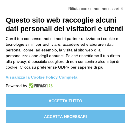
Rifiuta cookie non necessari ✕
Menu
Questo sito web raccoglie alcuni
Home
dati personali dei visitatori e utenti
Shop
Con il tuo consenso, noi e i nostri partner utilizziamo i cookie e
Video
tecnologie simili per archiviare, accedere ed elaborare i dati
Contattaci
personali come, ad esempio, la visita al sito web o la
personalizzazione degli annunci. Poiché rispettiamo il tuo diritto
alla privacy, è possibile scegliere di non consentire alcuni tipi di
Link
cookie. Clicca su preferenze GDPR per saperne di più.
Informativa sito web
Visualizza la Cookie Policy Completa
Informativa Clienti
Powered by
Informativa Fornitori
Clienti e-commerce
ACCETTA TUTTO
© 2026 Edil Plast, Srl – PI 01594090407 –
Whistleblowing
ACCETTA NECESSARI