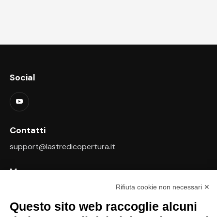
Social
Contatti
support@lastredicopertura.it
Menu
Rifiuta cookie non necessari ✕
Home
Questo sito web raccoglie alcuni
Shop