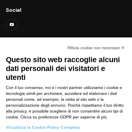
Social
Contatti
Rifiuta cookie non necessari ✕
support@lastredicopertura.it
Questo sito web raccoglie alcuni
Menu
dati personali dei visitatori e
utenti
Home
Shop
Con il tuo consenso, noi e i nostri partner utilizziamo i cookie e
tecnologie simili per archiviare, accedere ed elaborare i dati
Video
personali come, ad esempio, la visita al sito web o la
personalizzazione degli annunci. Poiché rispettiamo il tuo diritto
Contattaci
alla privacy, è possibile scegliere di non consentire alcuni tipi di
cookie. Clicca su preferenze GDPR per saperne di più.
Link
Visualizza la Cookie Policy Completa
Informativa sito web