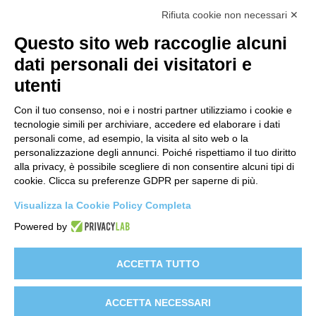
Contatti
Rifiuta cookie non necessari ✕
support@lastredicopertura.it
Questo sito web raccoglie alcuni
Menu
dati personali dei visitatori e
utenti
Home
Shop
Con il tuo consenso, noi e i nostri partner utilizziamo i cookie e
tecnologie simili per archiviare, accedere ed elaborare i dati
Video
personali come, ad esempio, la visita al sito web o la
personalizzazione degli annunci. Poiché rispettiamo il tuo diritto
Contattaci
alla privacy, è possibile scegliere di non consentire alcuni tipi di
cookie. Clicca su preferenze GDPR per saperne di più.
Link
Visualizza la Cookie Policy Completa
Informativa sito web
Powered by
Informativa Clienti
Informativa Fornitori
ACCETTA TUTTO
Clienti e-commerce
ACCETTA NECESSARI