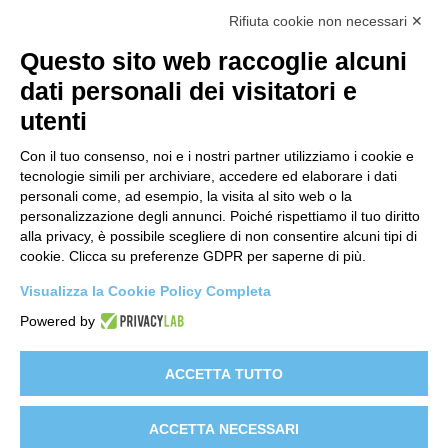
Contatti
Rifiuta cookie non necessari ✕
support@lastredicopertura.it
Questo sito web raccoglie alcuni
Menu
dati personali dei visitatori e
utenti
Home
Shop
Con il tuo consenso, noi e i nostri partner utilizziamo i cookie e
tecnologie simili per archiviare, accedere ed elaborare i dati
Video
personali come, ad esempio, la visita al sito web o la
personalizzazione degli annunci. Poiché rispettiamo il tuo diritto
Contattaci
alla privacy, è possibile scegliere di non consentire alcuni tipi di
cookie. Clicca su preferenze GDPR per saperne di più.
Link
Visualizza la Cookie Policy Completa
Informativa sito web
Powered by
Informativa Clienti
Informativa Fornitori
ACCETTA TUTTO
Clienti e-commerce
ACCETTA NECESSARI