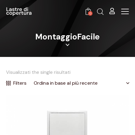
0
MontaggioFacile
Visualizzati the single risultati
Filters