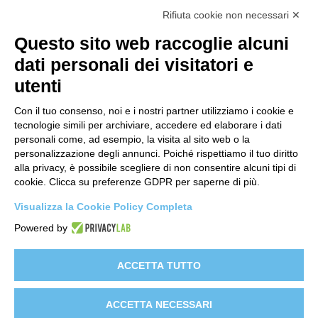
Contatti
Rifiuta cookie non necessari ✕
support@lastredicopertura.it
Questo sito web raccoglie alcuni
Menu
dati personali dei visitatori e
utenti
Home
Shop
Con il tuo consenso, noi e i nostri partner utilizziamo i cookie e
tecnologie simili per archiviare, accedere ed elaborare i dati
Video
personali come, ad esempio, la visita al sito web o la
personalizzazione degli annunci. Poiché rispettiamo il tuo diritto
Contattaci
alla privacy, è possibile scegliere di non consentire alcuni tipi di
cookie. Clicca su preferenze GDPR per saperne di più.
Link
Visualizza la Cookie Policy Completa
Informativa sito web
Powered by
Informativa Clienti
Informativa Fornitori
ACCETTA TUTTO
Clienti e-commerce
ACCETTA NECESSARI