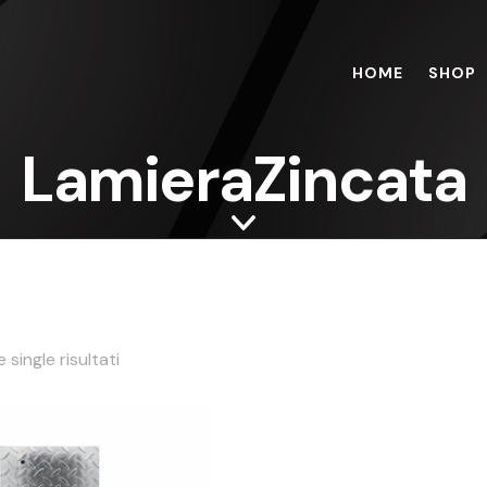
HOME
SHOP
LamieraZincata
 single risultati