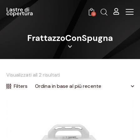
0
FrattazzoConSpugna
Visualizzati all 2 risultati
Filters