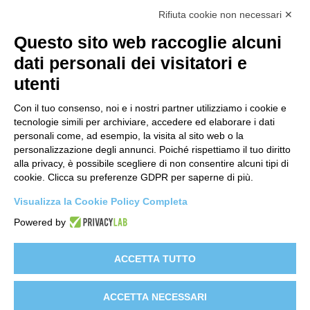
Contatti
Rifiuta cookie non necessari ✕
support@lastredicopertura.it
Questo sito web raccoglie alcuni
Menu
dati personali dei visitatori e
utenti
Home
Shop
Con il tuo consenso, noi e i nostri partner utilizziamo i cookie e
tecnologie simili per archiviare, accedere ed elaborare i dati
Video
personali come, ad esempio, la visita al sito web o la
personalizzazione degli annunci. Poiché rispettiamo il tuo diritto
Contattaci
alla privacy, è possibile scegliere di non consentire alcuni tipi di
cookie. Clicca su preferenze GDPR per saperne di più.
Link
Visualizza la Cookie Policy Completa
Informativa sito web
Powered by
Informativa Clienti
Informativa Fornitori
ACCETTA TUTTO
Clienti e-commerce
ACCETTA NECESSARI