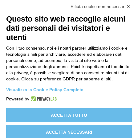
Contatti
Rifiuta cookie non necessari ✕
support@lastredicopertura.it
Questo sito web raccoglie alcuni
Menu
dati personali dei visitatori e
utenti
Home
Shop
Con il tuo consenso, noi e i nostri partner utilizziamo i cookie e
tecnologie simili per archiviare, accedere ed elaborare i dati
Video
personali come, ad esempio, la visita al sito web o la
personalizzazione degli annunci. Poiché rispettiamo il tuo diritto
Contattaci
alla privacy, è possibile scegliere di non consentire alcuni tipi di
cookie. Clicca su preferenze GDPR per saperne di più.
Link
Visualizza la Cookie Policy Completa
Informativa sito web
Powered by
Informativa Clienti
Informativa Fornitori
ACCETTA TUTTO
Clienti e-commerce
ACCETTA NECESSARI