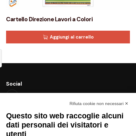
Cartello Direzione Lavori a Colori
Aggiungi al carrello
Social
Rifiuta cookie non necessari ✕
Contatti
Questo sito web raccoglie alcuni
support@lastredicopertura.it
dati personali dei visitatori e
utenti