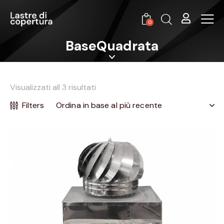
0
BaseQuadrata
Visualizzati all 3 risultati
Filters