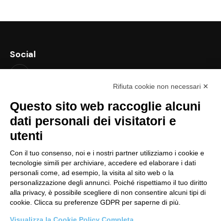
Social
Rifiuta cookie non necessari ✕
Contatti
Questo sito web raccoglie alcuni
support@lastredicopertura.it
dati personali dei visitatori e
utenti
Menu
Con il tuo consenso, noi e i nostri partner utilizziamo i cookie e
Home
tecnologie simili per archiviare, accedere ed elaborare i dati
Shop
personali come, ad esempio, la visita al sito web o la
personalizzazione degli annunci. Poiché rispettiamo il tuo diritto
Video
alla privacy, è possibile scegliere di non consentire alcuni tipi di
cookie. Clicca su preferenze GDPR per saperne di più.
Contattaci
Visualizza la Cookie Policy Completa