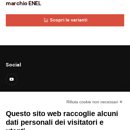
marchio ENEL
Scopri le varianti
Social
Contatti
Rifiuta cookie non necessari ✕
support@lastredicopertura.it
Questo sito web raccoglie alcuni
Menu
dati personali dei visitatori e