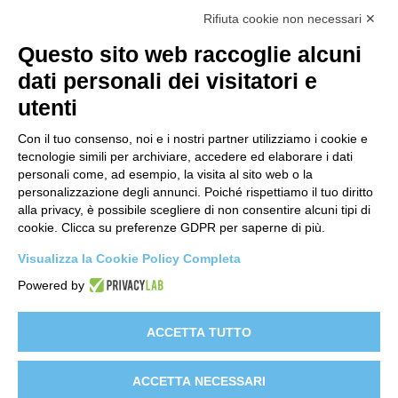
Contatti
Rifiuta cookie non necessari ✕
support@lastredicopertura.it
Questo sito web raccoglie alcuni
Menu
dati personali dei visitatori e
utenti
Home
Shop
Con il tuo consenso, noi e i nostri partner utilizziamo i cookie e
tecnologie simili per archiviare, accedere ed elaborare i dati
Video
personali come, ad esempio, la visita al sito web o la
personalizzazione degli annunci. Poiché rispettiamo il tuo diritto
Contattaci
alla privacy, è possibile scegliere di non consentire alcuni tipi di
cookie. Clicca su preferenze GDPR per saperne di più.
Link
Visualizza la Cookie Policy Completa
Informativa sito web
Powered by
Informativa Clienti
Informativa Fornitori
ACCETTA TUTTO
Clienti e-commerce
ACCETTA NECESSARI