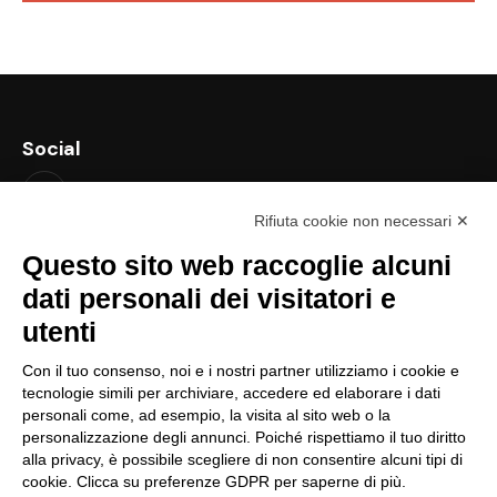
Social
Rifiuta cookie non necessari ✕
Contatti
Questo sito web raccoglie alcuni
support@lastredicopertura.it
dati personali dei visitatori e
utenti
Menu
Con il tuo consenso, noi e i nostri partner utilizziamo i cookie e
Home
tecnologie simili per archiviare, accedere ed elaborare i dati
Shop
personali come, ad esempio, la visita al sito web o la
personalizzazione degli annunci. Poiché rispettiamo il tuo diritto
Video
alla privacy, è possibile scegliere di non consentire alcuni tipi di
cookie. Clicca su preferenze GDPR per saperne di più.
Contattaci