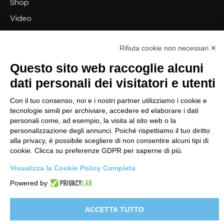
Shop
Video
Contattaci
Rifiuta cookie non necessari ✕
Link
Questo sito web raccoglie alcuni
Informativa sito web
dati personali dei visitatori e utenti
Informativa Clienti
Con il tuo consenso, noi e i nostri partner utilizziamo i cookie e
Informativa Fornitori
tecnologie simili per archiviare, accedere ed elaborare i dati
personali come, ad esempio, la visita al sito web o la
Clienti e-commerce
personalizzazione degli annunci. Poiché rispettiamo il tuo diritto
alla privacy, è possibile scegliere di non consentire alcuni tipi di
cookie. Clicca su preferenze GDPR per saperne di più.
© 2026 Edil Plast, Srl – PI 01594090407 –
Whistleblowing
Visualizza la Cookie Policy Completa
Powered by
ACCETTA TUTTO